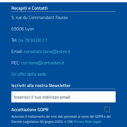
Sezione footer
Recapiti e Contatti
5, rue du Commandant Faurax
69006 Lyon
Tel:
04.78.93.00.17
Email:
consolato.lione@esteri.it
PEC:
con.lione@cert.esteri.it
Gli uffici della sede
Iscriviti alla nostra Newsletter
Inserisci la tua email
Accettazione GDPR
Autorizzo il trattamento dei miei dati personali ai sensi del GDPR e del
Decreto Legislativo 30 giugno 2003, n.196
Privacy
Note Legali