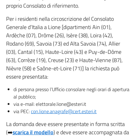
proprio Consolato di riferimento.
Per i residenti nella circoscrizione del Consolato
Generale d’Italia a Lione [dipartimenti Ain (01),
Ardèche (07), Drôme (26), Isère (38), Loira (42),
Rodano (69), Savoia (73) ed Alta Savoia (74), Allier
(03), Cantal (15), Haute-Loire (43) e Puy-de-Dôme
(63), Corrèze (19), Creuse (23) e Haute-Vienne (87),
Nièvre (58) e Saône-et-Loire (71)] la richiesta può
essere presentata:
di persona presso l’Ufficio consolare negli orari di apertura
al pubblico;
via e-mail: elettorale.lione@esteri.it
via PEC:
con.lione.anagrafe@cert.esteri.it
La domanda deve essere presentate in forma scritta
(➡️
scarica il modello
) e deve essere accompagnata da