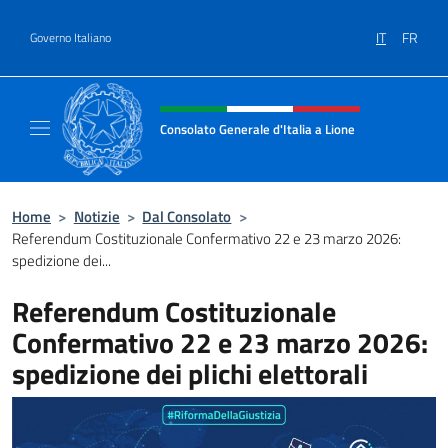
Salta al contenuto
IT
FR
Governo Italiano
Intestazione sito, social e menù
Consolato Generale d'Italia a Lione
Il sito ufficiale del Consolato Generale d'Ital
Home
>
Notizie
>
Dal Consolato
>
Referendum Costituzionale Confermativo 22 e 23 marzo 2026:
spedizione dei...
Referendum Costituzionale
Confermativo 22 e 23 marzo 2026:
spedizione dei plichi elettorali