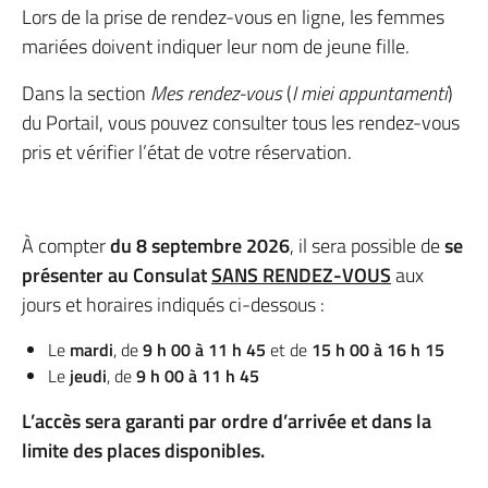
Lors de la prise de rendez-vous en ligne, les femmes
mariées doivent indiquer leur nom de jeune fille.
Dans la section
Mes rendez-vous
(
I miei appuntamenti
)
du Portail, vous pouvez consulter tous les rendez-vous
pris et vérifier l’état de votre réservation.
À compter
du 8 septembre 2026
, il sera possible de
se
présenter au Consulat
SANS RENDEZ-VOUS
aux
jours et horaires indiqués ci-dessous :
Le
mardi
, de
9 h 00 à 11 h 45
et de
15 h 00 à 16 h 15
Le
jeudi
, de
9 h 00 à 11 h 45
L’accès sera garanti par ordre d’arrivée et dans la
limite des places disponibles.