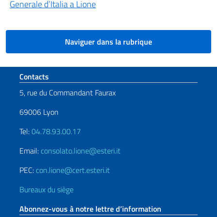
Generale d’Italia a Lione
Naviguer dans la rubrique
Section de pied de page
Contacts
5, rue du Commandant Faurax
69006 Lyon
Tel:
04.78.93.00.17
Email:
consolato.lione@esteri.it
PEC:
con.lione@cert.esteri.it
Bureaux du siège
Abonnez-vous à notre lettre d’information