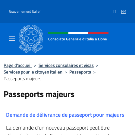
Aller au contenu
IT
FR
Gouvernement Italien
Site Web, social et en-tête de m
Consolato Generale d'Italia a Lione
Il sito ufficiale del Consolato Generale d'Ital
Page d'accueil
>
Services consulaires et visas
>
Services pour le citoyen italien
>
Passeports
>
Passeports majeurs
Passeports majeurs
Demande de délivrance de passeport pour majeurs
La demande d’un nouveau passeport peut être