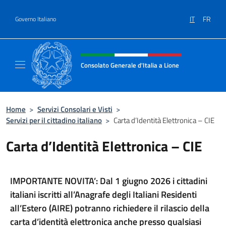
Salta al contenuto
IT
FR
Governo Italiano
Intestazione sito, social e menù
Consolato Generale d'Italia a Lione
Il sito ufficiale del Consolato Generale d'Ital
Home
>
Servizi Consolari e Visti
>
Servizi per il cittadino italiano
>
Carta d’Identità Elettronica – CIE
Carta d’Identità Elettronica – CIE
IMPORTANTE NOVITA’: Dal 1 giugno 2026 i cittadini
italiani iscritti all’Anagrafe degli Italiani Residenti
all’Estero (AIRE) potranno richiedere il rilascio della
carta d’identità elettronica anche presso qualsiasi