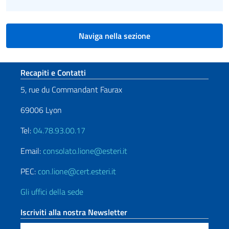
Naviga nella sezione
Sezione footer
Recapiti e Contatti
5, rue du Commandant Faurax
69006 Lyon
Tel:
04.78.93.00.17
Email:
consolato.lione@esteri.it
PEC:
con.lione@cert.esteri.it
Gli uffici della sede
Iscriviti alla nostra Newsletter