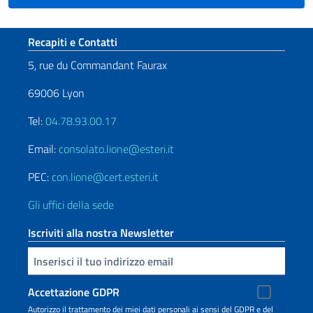
Sezione footer
Recapiti e Contatti
5, rue du Commandant Faurax
69006 Lyon
Tel:
04.78.93.00.17
Email:
consolato.lione@esteri.it
PEC:
con.lione@cert.esteri.it
Gli uffici della sede
Iscriviti alla nostra Newsletter
Inserisci la tua email
Accettazione GDPR
Autorizzo il trattamento dei miei dati personali ai sensi del GDPR e del