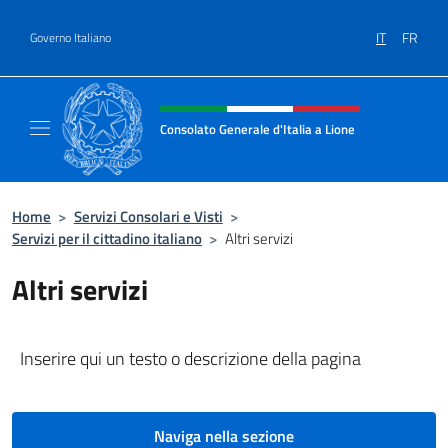
Salta al contenuto
IT
FR
Governo Italiano
Intestazione sito, social e menù
Consolato Generale d'Italia a Lione
Il sito ufficiale del Consolato Generale d'Ital
Home
>
Servizi Consolari e Visti
>
Servizi per il cittadino italiano
>
Altri servizi
Altri servizi
Inserire qui un testo o descrizione della pagina
Naviga nella sezione