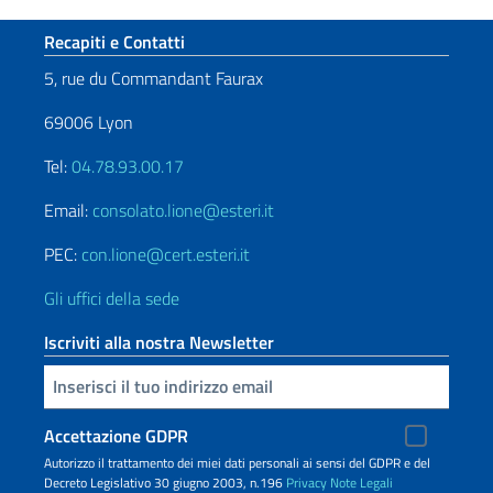
Sezione footer
Recapiti e Contatti
5, rue du Commandant Faurax
69006 Lyon
Tel:
04.78.93.00.17
Email:
consolato.lione@esteri.it
PEC:
con.lione@cert.esteri.it
Gli uffici della sede
Iscriviti alla nostra Newsletter
Inserisci la tua email
Accettazione GDPR
Autorizzo il trattamento dei miei dati personali ai sensi del GDPR e del
Decreto Legislativo 30 giugno 2003, n.196
Privacy
Note Legali