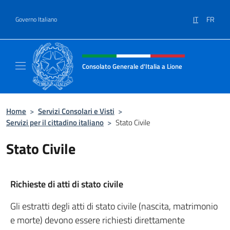
Salta al contenuto
IT
FR
Governo Italiano
Intestazione sito, social e menù
Consolato Generale d'Italia a Lione
Il sito ufficiale del Consolato Generale d'Ital
Home
>
Servizi Consolari e Visti
>
Servizi per il cittadino italiano
>
Stato Civile
Stato Civile
Richieste di atti di stato civile
Gli estratti degli atti di stato civile (nascita, matrimonio
e morte) devono essere richiesti direttamente