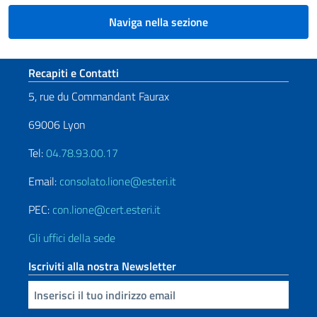
Naviga nella sezione
Sezione footer
Recapiti e Contatti
5, rue du Commandant Faurax
69006 Lyon
Tel:
04.78.93.00.17
Email:
consolato.lione@esteri.it
PEC:
con.lione@cert.esteri.it
Gli uffici della sede
Iscriviti alla nostra Newsletter
Inserisci la tua email