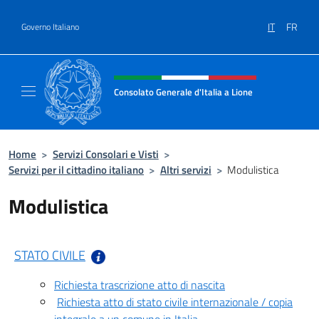
Salta al contenuto
IT
FR
Governo Italiano
Intestazione sito, social e menù
Consolato Generale d'Italia a Lione
Il sito ufficiale del Consolato Generale d'Ital
Home
>
Servizi Consolari e Visti
>
Servizi per il cittadino italiano
>
Altri servizi
>
Modulistica
Modulistica
STATO CIVILE
Richiesta trascrizione atto di nascita
Richiesta atto di stato civile internazionale / copia